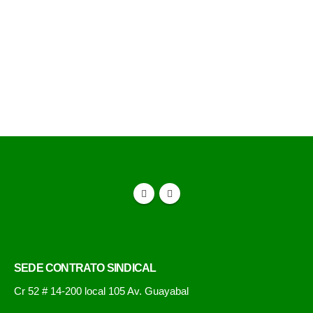
la Constitución Política de Colombia bajo el
derecho de asociación y contratación colectiva, el
Código Sustantivo del Trabajo y la Organización
Internacional del Trabajo (OIT).
SEDE CONTRATO SINDICAL
Cr 52 # 14-200 local 105 Av. Guayabal