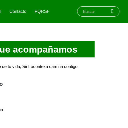
n
Contacto
PQRSF
que acompañamos
de tu vida, Sintracontexa camina contigo.
io
ón