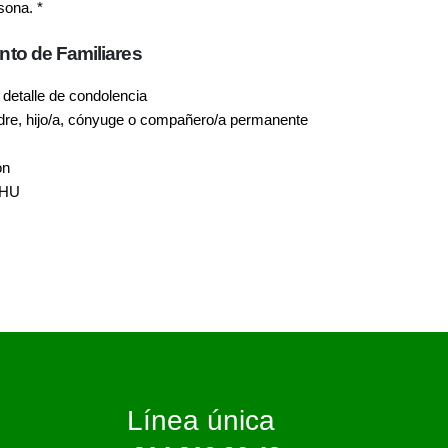
sona. *
ento de Familiares
detalle de condolencia
adre, hijo/a, cónyuge o compañero/a permanente
ón
GHU
Línea única